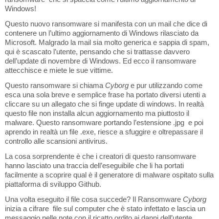
Windows!
Questo nuovo ransomware si manifesta con un mail che dice di
contenere un l’ultimo aggiornamento di Windows rilasciato da
Microsoft. Malgrado la mail sia molto generica e sappia di spam,
qui è scascato l’utente, pensando che si trattasse davvero
dell’update di novembre di Windows. Ed ecco il ransomware
attecchisce e miete le sue vittime.
Questo ransomware si chiama
Cyborg
e pur utilizzando come
esca una sola breve e semplice frase ha portato diversi utenti a
cliccare su un allegato che si finge update di windows. In realtà
questo file non installa alcun aggiornamento ma piuttosto il
malware. Questo ransomware portando l’estensione .jpg e poi
aprendo in realtà un file .exe, riesce a sfuggire e oltrepassare il
controllo alle scansioni antivirus.
La cosa sorprendente è che i creatori di questo ransomware
hanno lasciato una traccia dell’eseguibile che li ha portati
facilmente a scoprire qual è il generatore di malware ospitato sulla
piattaforma di sviluppo Github.
Una volta eseguito il file cosa succede? Il Ransomware
Cyborg
inizia a cifrare file sul computer che è stato infettato e lascia un
messaggio nelle note con il ricatto ordito ai danni dell’utente