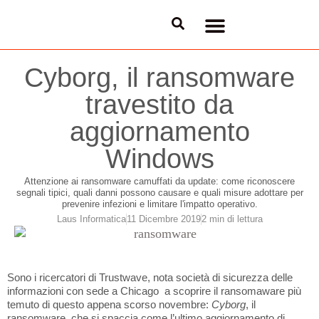
BUSINESS UNIT
PARTNER PROGRAM
PORTALE ASSISTENZA
LAVORA CON NOI
Cyborg, il ransomware
travestito da
aggiornamento
Windows
Attenzione ai ransomware camuffati da update: come riconoscere
segnali tipici, quali danni possono causare e quali misure adottare per
prevenire infezioni e limitare l'impatto operativo.
Laus Informatica
11 Dicembre 2019
2 min di lettura
Sono i ricercatori di Trustwave, nota società di sicurezza delle
informazioni con sede a Chicago a scoprire il ransomaware più
temuto di questo appena scorso novembre:
Cyborg
, il
ransomware che si spaccia come l’ultimo aggiornamento di