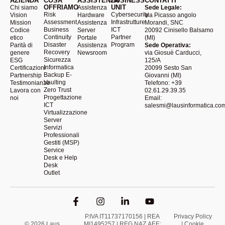
AZIENDA
COSA
ASSISTENZA
BUSINESS
CONTATTI
OFFRIAMO
UNIT
Chi siamo
Assistenza
Sede Legale:
Risk
Cybersecurity
Vision
Hardware
via Picasso angolo
Assessment
Infrastrutture
Mission
Assistenza
Morandi, SNC
Business
ICT
Codice
Server
20092 Cinisello Balsamo
Continuity
Partner
etico
Portale
(MI)
Disaster
Program
Parità di
Assistenza
Sede Operativa:
Recovery
genere
Newsroom
via Giosuè Carducci,
Sicurezza
ESG
125/A
Informatica
Certificazioni
20099 Sesto San
Backup E-
Partnership
Giovanni (MI)
Vaulting
Testimonianze
Telefono: +39
Zero Trust
Lavora con
02.61.29.39.35
Progettazione
noi
Email:
ICT
salesmi@lausinformatica.co
Virtualizzazione
Server
Servizi
Professionali
Gestiti (MSP)
Service
Desk e Help
Desk
Outlet
P.IVA IT11737170156 | REA
Privacy Policy
© 2026 Laus
MI1495257 | REG.NAZ.AEE:
|
Cookie