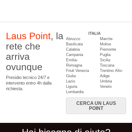
Laus Point
, la
ITALIA
Abruzzo
Marche
rete che
Basilicata
Molise
Calabria
Piemonte
arriva
Campania
Puglia
Emilia-
Sicilia
ovunque
Romagna
Toscana
Friuli Venezia
Trentino Alto-
Giulia
Adige
Presidio tecnico 24/7 e
Lazio
Umbria
intervento entro 4h dalla
Liguria
Veneto
richiesta.
Lombardia
CERCA UN LAUS
POINT