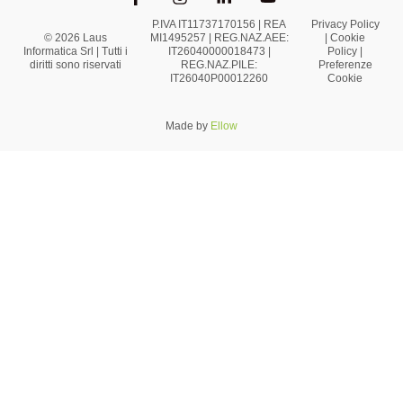
P.IVA IT11737170156 | REA
Privacy Policy
© 2026 Laus
MI1495257 | REG.NAZ.AEE:
|
Cookie
Informatica Srl | Tutti i
IT26040000018473 |
Policy
|
diritti sono riservati
REG.NAZ.PILE:
Preferenze
IT26040P00012260
Cookie
Made by
Ellow