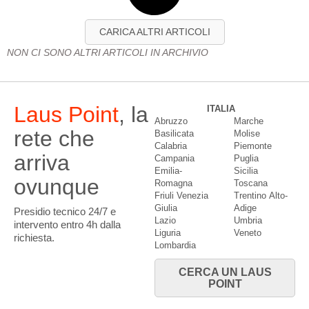
CARICA ALTRI ARTICOLI
NON CI SONO ALTRI ARTICOLI IN ARCHIVIO
Laus Point
, la
ITALIA
Abruzzo
Marche
rete che
Basilicata
Molise
Calabria
Piemonte
arriva
Campania
Puglia
Emilia-
Sicilia
ovunque
Romagna
Toscana
Friuli Venezia
Trentino Alto-
Giulia
Adige
Presidio tecnico 24/7 e
Lazio
Umbria
intervento entro 4h dalla
Liguria
Veneto
richiesta.
Lombardia
CERCA UN LAUS
POINT