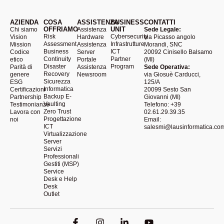
AZIENDA
COSA
ASSISTENZA
BUSINESS
CONTATTI
OFFRIAMO
UNIT
Chi siamo
Assistenza
Sede Legale:
Risk
Cybersecurity
Vision
Hardware
via Picasso angolo
Assessment
Infrastrutture
Mission
Assistenza
Morandi, SNC
Business
ICT
Codice
Server
20092 Cinisello Balsamo
Continuity
Partner
etico
Portale
(MI)
Disaster
Program
Parità di
Assistenza
Sede Operativa:
Recovery
genere
Newsroom
via Giosuè Carducci,
Sicurezza
ESG
125/A
Informatica
Certificazioni
20099 Sesto San
Backup E-
Partnership
Giovanni (MI)
Vaulting
Testimonianze
Telefono: +39
Zero Trust
Lavora con
02.61.29.39.35
Progettazione
noi
Email:
ICT
salesmi@lausinformatica.co
Virtualizzazione
Server
Servizi
Professionali
Gestiti (MSP)
Service
Desk e Help
Desk
Outlet