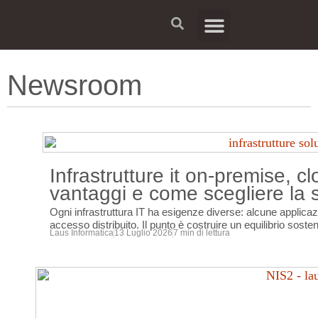
BUSINESS UNIT
PARTNER PROGRAM
PORTALE ASSISTENZA
LAVORA CON NOI
Newsroom
Infrastrutture it on-premise, c
vantaggi e come scegliere la 
Ogni infrastruttura IT ha esigenze diverse: alcune applicazio
accesso distribuito. Il punto è costruire un equilibrio soste
Laus Informatica
13 Luglio 2026
7 min di lettura