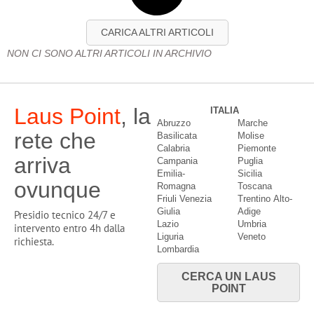
CARICA ALTRI ARTICOLI
NON CI SONO ALTRI ARTICOLI IN ARCHIVIO
Laus Point
, la
ITALIA
Abruzzo
Marche
rete che
Basilicata
Molise
Calabria
Piemonte
arriva
Campania
Puglia
Emilia-
Sicilia
ovunque
Romagna
Toscana
Friuli Venezia
Trentino Alto-
Giulia
Adige
Presidio tecnico 24/7 e
Lazio
Umbria
intervento entro 4h dalla
Liguria
Veneto
richiesta.
Lombardia
CERCA UN LAUS
POINT