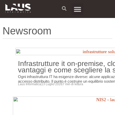
BUSINESS UNIT
PARTNER PROGRAM
PORTALE ASSISTENZA
LAVORA CON NOI
Newsroom
Infrastrutture it on-premise, c
vantaggi e come scegliere la 
Ogni infrastruttura IT ha esigenze diverse: alcune applicazio
accesso distribuito. Il punto è costruire un equilibrio soste
Laus Informatica
13 Luglio 2026
7 min di lettura