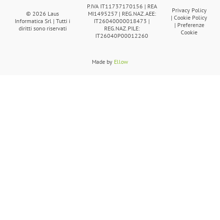
P.IVA IT11737170156 | REA
Privacy Policy
© 2026 Laus
MI1495257 | REG.NAZ.AEE:
|
Cookie Policy
Informatica Srl | Tutti i
IT26040000018473 |
|
Preferenze
diritti sono riservati
REG.NAZ.PILE:
Cookie
IT26040P00012260
Made by
Ellow