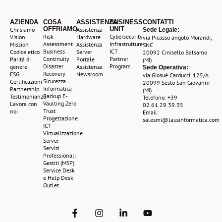
AZIENDA
COSA
ASSISTENZA
BUSINESS
CONTATTI
OFFRIAMO
UNIT
Chi siamo
Assistenza
Sede Legale:
Risk
Cybersecurity
Vision
Hardware
via Picasso angolo Morandi,
Assessment
Infrastrutture
Mission
Assistenza
SNC
Business
ICT
Codice etico
Server
20092 Cinisello Balsamo
Continuity
Partner
Parità di
Portale
(MI)
Disaster
Program
genere
Assistenza
Sede Operativa:
Recovery
ESG
Newsroom
via Giosuè Carducci, 125/A
Sicurezza
Certificazioni
20099 Sesto San Giovanni
Informatica
Partnership
(MI)
Backup E-
Testimonianze
Telefono: +39
Vaulting Zero
Lavora con
02.61.29.39.35
Trust
noi
Email:
Progettazione
salesmi@lausinformatica.com
ICT
Virtualizzazione
Server
Servizi
Professionali
Gestiti (MSP)
Service Desk
e Help Desk
Outlet